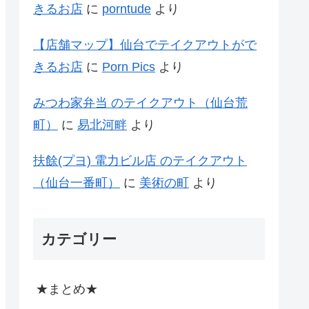
きるお店
に
porntude
より
【店舗マップ】仙台でテイクアウトがで
きるお店
に
Porn Pics
より
みつわ家弁当 のテイクアウト（仙台荒
町）
に
易北河畔
より
扶餘(プヨ) 電力ビル店 のテイクアウト
（仙台一番町）
に
美術の町
より
カテゴリー
★まとめ★