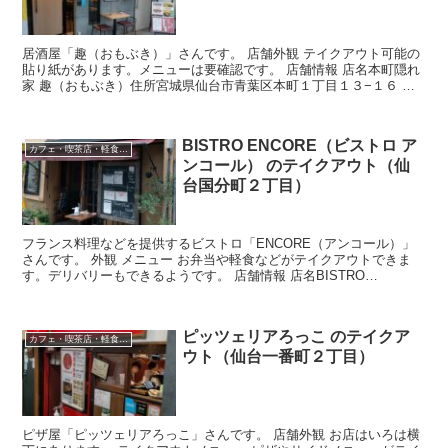
居酒屋「趣（おもぶき）」さんです。 店舗外観 テイクアウト可能の
貼り紙があります。メニューは要確認です。 店舗情報 店名本町隠れ
家 趣（おもぶき）住所宮城県仙台市青葉区本町１丁目１３−１６ イ
エロービル 1Fアクセス仙台市地下鉄 勾当台公園...
BISTRO ENCORE（ビストロ ア
カフェ・喫茶店・軽食・スイーツ
ンコール） のテイクアウト（仙
台国分町２丁目）
フランス料理などを提供するビストロ「ENCORE（アンコール）」
さんです。 外観 メニュー お弁当や軽食などがテイクアウトできま
す。デリバリーもできるようです。 店舗情報 店名BISTRO
ENCORE（ビストロ アンコール）住所宮城県仙台...
ピッツェリアろっこ のテイクア
カフェ・喫茶店・軽食・スイーツ
ウト（仙台一番町２丁目）
ピザ屋「ピッツェリアろっこ」さんです。 店舗外観 お店はいろは横