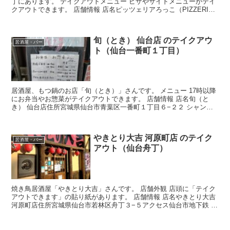
丁にあります。 テイクアウトメニュー ピザやサイドメニューがテイ
クアウトできます。 店舗情報 店名ピッツェリアろっこ（PIZZERIA
ROCCO）住所宮城県仙台市青葉区一番町...
旬（とき） 仙台店 のテイクアウ
居酒屋・バー
ト（仙台一番町１丁目）
居酒屋、もつ鍋のお店「旬（とき）」さんです。 メニュー 17時以降
にお弁当やお惣菜がテイクアウトできます。 店舗情報 店名旬（と
き） 仙台店住所宮城県仙台市青葉区一番町１丁目６−２２ シャンボ
ール一番町 B1 アクセス仙台市地下鉄青葉通一番...
やきとり大吉 河原町店 のテイク
居酒屋・バー
アウト（仙台舟丁）
焼き鳥居酒屋「やきとり大吉」さんです。 店舗外観 店頭に「テイク
アウトできます」の貼り紙があります。 店舗情報 店名やきとり大吉
河原町店住所宮城県仙台市若林区舟丁３−５アクセス仙台市地下鉄 河
原町駅から徒歩約1分ホームページ