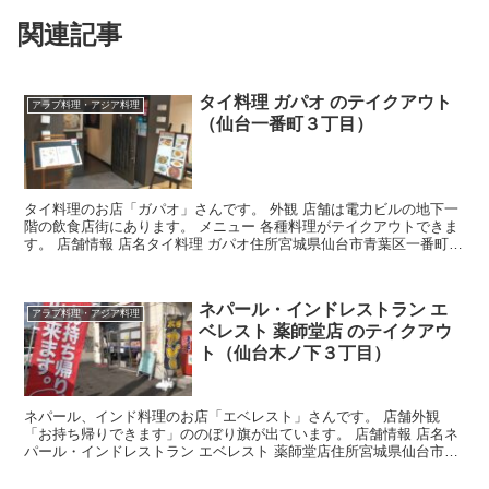
関連記事
タイ料理 ガパオ のテイクアウト
アラブ料理・アジア料理
（仙台一番町３丁目）
タイ料理のお店「ガパオ」さんです。 外観 店舗は電力ビルの地下一
階の飲食店街にあります。 メニュー 各種料理がテイクアウトできま
す。 店舗情報 店名タイ料理 ガパオ住所宮城県仙台市青葉区一番町３
丁目７－１電力ビル B1Fアクセス仙台市地下鉄...
ネパール・インドレストラン エ
アラブ料理・アジア料理
ベレスト 薬師堂店 のテイクアウ
ト（仙台木ノ下３丁目）
ネパール、インド料理のお店「エベレスト」さんです。 店舗外観
「お持ち帰りできます」ののぼり旗が出ています。 店舗情報 店名ネ
パール・インドレストラン エベレスト 薬師堂店住所宮城県仙台市若
林区木ノ下３丁目１６−１２アクセス仙台市地下...