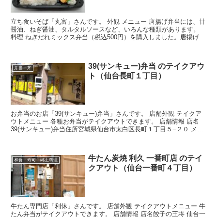
立ち食いそば「丸富」さんです。 外観 メニュー 唐揚げ弁当には、甘
醤油、ねぎ醤油、タルタルソースなど、いろんな種類があります。
料理 ねぎだれミックス弁当（税込500円）を購入しました。唐揚げ3
個とやきにくが入っています。 500円でこのボ...
39(サンキュー)弁当 のテイクアウ
弁当・丼
ト（仙台長町１丁目）
お弁当のお店「39(サンキュー)弁当」さんです。 店舗外観 テイクア
ウトメニュー 各種お弁当がテイクアウトできます。 店舗情報 店名
39(サンキュー)弁当住所宮城県仙台市太白区長町１丁目５−２０ メゾ
ンセノーテ 102アクセス仙台市地下鉄 ...
牛たん炭焼 利久 一番町店 のテイ
和食・寿司・郷土料理
クアウト（仙台一番町４丁目）
牛たん専門店「利休」さんです。 店舗外観 テイクアウトメニュー 牛
たん弁当がテイクアウトできます。 店舗情報 店名餃子の王将 仙台一