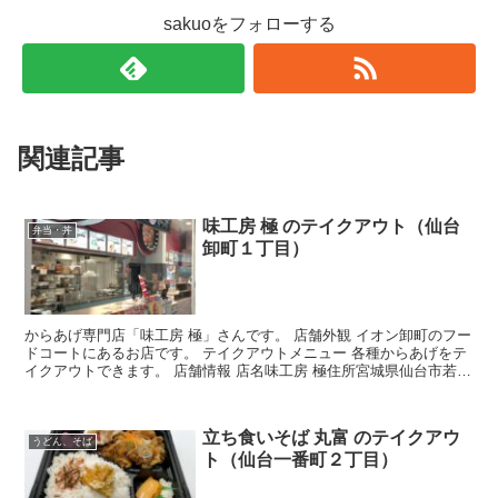
sakuoをフォローする
関連記事
味工房 極 のテイクアウト（仙台
弁当・丼
卸町１丁目）
からあげ専門店「味工房 極」さんです。 店舗外観 イオン卸町のフー
ドコートにあるお店です。 テイクアウトメニュー 各種からあげをテ
イクアウトできます。 店舗情報 店名味工房 極住所宮城県仙台市若林
区卸町１丁目１−１ イオンスタイル仙台卸町店...
立ち食いそば 丸富 のテイクアウ
うどん、そば
ト（仙台一番町２丁目）