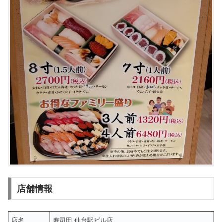
店舗情報
店名
寿司田 仙台駅ビル店