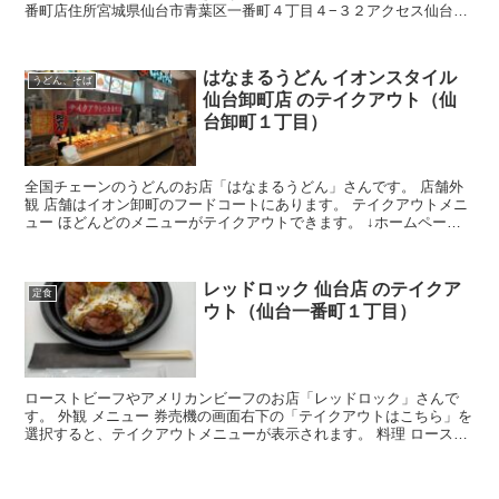
番町店住所宮城県仙台市青葉区一番町４丁目４−３２アクセス仙台市
地下鉄 勾当台公園駅から徒歩約5分ホームページ
はなまるうどん イオンスタイル
うどん、そば
仙台卸町店 のテイクアウト（仙
台卸町１丁目）
全国チェーンのうどんのお店「はなまるうどん」さんです。 店舗外
観 店舗はイオン卸町のフードコートにあります。 テイクアウトメニ
ュー ほどんどのメニューがテイクアウトできます。 ↓ホームページ
でも確認できます。 店舗情報 店名はなまるうどん ...
レッドロック 仙台店 のテイクア
定食
ウト（仙台一番町１丁目）
ローストビーフやアメリカンビーフのお店「レッドロック」さんで
す。 外観 メニュー 券売機の画面右下の「テイクアウトはこちら」を
選択すると、テイクアウトメニューが表示されます。 料理 ロースト
ビーフ丼(並)（税込1,000円）を注文しました。...