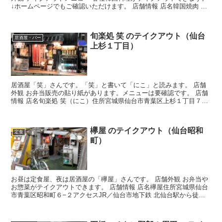
↓ホームページでもご確認いただけます。 店舗情報 店名韓国焼肉 マ
ッコリバー 李さんのキムチ住所宮城県仙台市青葉...
旬楽処 笑 のテイクアウト（仙台
居酒屋・バー
上杉１丁目）
居酒屋「笑」さんです。「笑」と書いて「にこ」と読みます。 店舗
外観 お弁当販売の貼り紙があります。メニューは要確認です。 店舗
情報 店名旬楽処 笑（にこ）住所宮城県仙台市青葉区上杉１丁目７
−３４ 鈴木ビル 1Fアクセス仙台市地下鉄 北四番丁...
欅屋 のテイクアウト（仙台昭和
定食
町）
お昼は定食屋、夜は居酒屋の「欅屋」さんです。 店舗外観 お弁当や
お惣菜がテイクアウトできます。 店舗情報 店名欅屋住所宮城県仙台
市青葉区昭和町６−２アクセスJR／仙台市地下鉄 北仙台駅から徒歩
約1分ホームページ