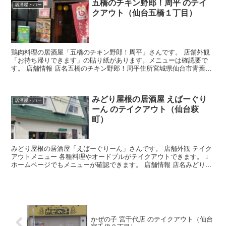
五橋のチキン野郎！周平 のテイ
居酒屋・バー
クアウト（仙台五橋１丁目）
鶏肉料理の居酒屋「五橋のチキン野郎！周平」さんです。 店舗外観
「お持ち帰りできます」の貼り紙があります。メニューは確認要で
す。 店舗情報 店名五橋のチキン野郎！周平住所宮城県仙台市青葉区
五橋１丁目６−８ 遠藤ビル １Fアクセス仙台市地下鉄...
みどり屋根の居酒屋 えばーぐり
居酒屋・バー
ーん のテイクアウト（仙台萩
町）
みどり屋根の居酒屋​「えばーぐりーん」さんです。 店舗外観 テイク
アウトメニュー 各種料理やオードブルがテイクアウトできます。 ↓
ホームページでもメニューが確認できます。 店舗情報 店名みどり屋
根の居酒屋 えばーぐりーん住所宮城県仙台市若林...
かぜの子 宮千代店 のテイクアウト（仙台