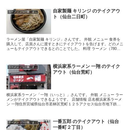
自家製麺 キリンジ のテイクアウ
ラーメン（つけ麺、まぜそば）
ト（仙台二日町）
ラーメン屋「自家製麺 キリンジ」さんです。 外観 メニュー 食券を
購入して、店員さんに渡すときにテイクアウトを告げます。どのメニ
ューもテイクアウトできるとのことでした。 料理 ラーメン（780
円）を注文しました。スープと麺の容器が分かれてい...
横浜家系ラーメン 一翔 のテイク
ラーメン（つけ麺、まぜそば）
アウト（仙台荒町）
横浜家系ラーメン「一翔（いっと）」さんです。 外観 メニュー ラー
メンがテイクアウトできるようです。 店舗情報 店名横浜家系ラーメ
ン 一翔住所宮城県仙台市若林区荒町１２５アクセス仙台市地下鉄五
橋駅から徒歩約6分
一番五郎 のテイクアウト（仙台
ラーメン（つけ麺、まぜそば）
一番町２丁目）