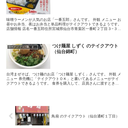
味噌ラーメンが人気のお店「一番五郎」さんです。 外観 メニュー お
昼やお弁当、夜はお弁当と単品料理がテイクアウトできるようです。
店舗情報 店名一番五郎住所宮城県仙台市青葉区一番町２丁目３−３０
アクセス仙台市地下鉄青葉通一番町駅から徒歩約2...
つけ麺屋 しずく のテイクアウト
ラーメン（つけ麺、まぜそば）
（仙台錦町）
台湾まぜそば、つけ麺のお店「つけ麺屋 しずく」さんです。 外観 メ
ニュー 券売機に「テイクアウトＯＫ」と書いてあるメニューがテイ
クアウトできるようです。 食券を購入して、店員さんに渡すときに
テイクアウトを告げます。このとき、容器代50円を現...
鳥扇 のテイクアウト（仙台通町１丁目）