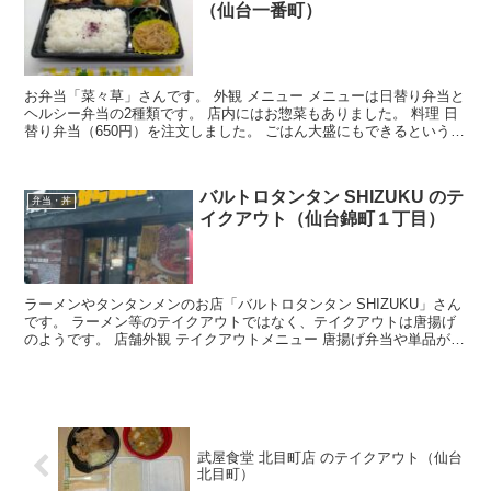
（仙台一番町）
お弁当「菜々草」さんです。 外観 メニュー メニューは日替り弁当と
ヘルシー弁当の2種類です。 店内にはお惣菜もありました。 料理 日
替り弁当（650円）を注文しました。 ごはん大盛にもできるというこ
とで大盛にしたところ、ごはんがもう1つ付い...
バルトロタンタン SHIZUKU のテ
弁当・丼
イクアウト（仙台錦町１丁目）
ラーメンやタンタンメンのお店「バルトロタンタン SHIZUKU」さん
です。 ラーメン等のテイクアウトではなく、テイクアウトは唐揚げ
のようです。 店舗外観 テイクアウトメニュー 唐揚げ弁当や単品がテ
イクアウトできます。 店舗情報 店名バルトロ...
武屋食堂 北目町店 のテイクアウト（仙台
北目町）