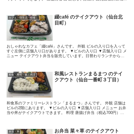
仙台市青葉区昭和町３−３６ CSビルアクセスJ...
綴café のテイクアウト（仙台北
カフェ・喫茶店・軽食・スイーツ
目町）
おしゃれなカフェ「綴café」さんです。 外観 ビルの入り口を入って
すぐ左側に店舗入り口があります。 ▼ビルの入り口 ▼店舗入り口 メ
ニュー テイクアウト弁当を販売しています。日替わりランチから選
べます。お弁当は760円です。 ▼日替わりメ...
和風レストランまるまつ のテイ
和食・寿司・郷土料理
クアウト（仙台一番町３丁目）
和食系のファミリーレストラン「まるまつ」さんです。 外観 店舗は
ビルの2階にあります。 ▼ビルの入り口 ▼店舗入り口 メニュー お弁
当や丼がテイクアウトできます。 料理 唐揚げ弁当（税込700円）を
注文しました。お昼の忙しい時間帯だったため...
お弁当 菜々草 のテイクアウト
弁当・丼