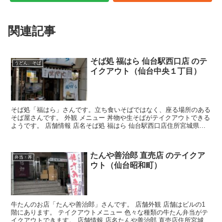
関連記事
そば処 福はら 仙台駅西口店 のテ
うどん、そば
イクアウト（仙台中央１丁目）
そば処「福はら」さんです。立ち食いそばではなく、座る場所のある
そば屋さんです。 外観 メニュー 丼物や生そばがテイクアウトできる
ようです。 店舗情報 店名そば処 福はら 仙台駅西口店住所宮城県仙
台市青葉区中央１丁目７−４０ 大野第一ビル １...
たんや善治郎 直売店 のテイクア
弁当・丼
ウト（仙台昭和町）
牛たんのお店「たんや善治郎」さんです。 店舗外観 店舗はビルの1
階にあります。 テイクアウトメニュー 色々な種類の牛たん弁当がテ
イクアウトできます。 店舗情報 店名たんや善治郎 直売店住所宮城県