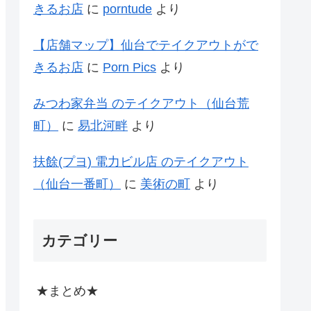
きるお店
に
porntude
より
【店舗マップ】仙台でテイクアウトがで
きるお店
に
Porn Pics
より
みつわ家弁当 のテイクアウト（仙台荒
町）
に
易北河畔
より
扶餘(プヨ) 電力ビル店 のテイクアウト
（仙台一番町）
に
美術の町
より
カテゴリー
★まとめ★