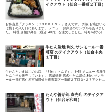
弁当・丼
イクアウト（仙台一番町２丁目）
お弁当屋「クッキン（ＣＯＯＫＩＮ’）」さんです。 外観 お店はいろ
は横丁の入り口にあります。 メニュー お弁当のサンプルもありまし
た。 料理 唐揚げ弁当（税込540円）を注文しました。待ち時間5分ほ
どでした。 ボリュームたっぷりでコスパが良...
牛たん炭焼 利久 サンモール一番
定食
町店 のテイクアウト（仙台中央
１丁目）
牛たんといえばこのお店、「利休」さんです。 外観 メニュー 各種牛
たん弁当を販売しています。 店舗情報 店名牛たん炭焼 利久 サンモ
ール一番町店住所宮城県仙台市青葉区一番町２丁目３−２７アクセス
仙台市地下鉄青葉通一番町駅から徒歩約2分
たんや善治郎 直売店 のテイクア
弁当・丼
ウト（仙台昭和町）