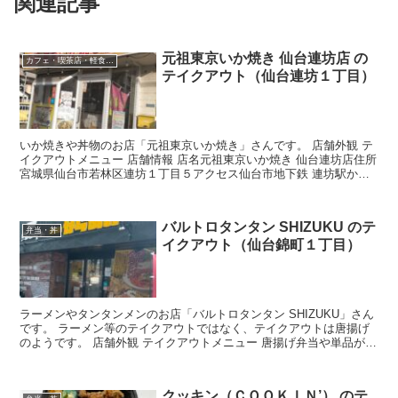
関連記事
元祖東京いか焼き 仙台連坊店 の
カフェ・喫茶店・軽食・スイーツ
テイクアウト（仙台連坊１丁目）
いか焼きや丼物のお店「元祖東京いか焼き」さんです。 店舗外観 テ
イクアウトメニュー 店舗情報 店名元祖東京いか焼き 仙台連坊店住所
宮城県仙台市若林区連坊１丁目５アクセス仙台市地下鉄 連坊駅から
徒歩約6分公式アカウント
バルトロタンタン SHIZUKU のテ
弁当・丼
イクアウト（仙台錦町１丁目）
ラーメンやタンタンメンのお店「バルトロタンタン SHIZUKU」さん
です。 ラーメン等のテイクアウトではなく、テイクアウトは唐揚げ
のようです。 店舗外観 テイクアウトメニュー 唐揚げ弁当や単品がテ
イクアウトできます。 店舗情報 店名バルトロ...
クッキン（ＣＯＯＫＩＮ’） のテ