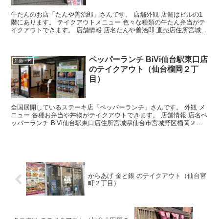
牛たんのお店「たんや善治郎」さんです。 店舗外観 店舗はビルの1
階にあります。 テイクアウトメニュー 色々な種類の牛たん弁当がテ
イクアウトできます。 店舗情報 店名たんや善治郎 直売店住所宮城県
仙台市青葉区昭和町３−３６ CSビルアクセスJ...
ペッパーランチ BiVi仙台駅東口店
弁当・丼
のテイクアウト（仙台榴岡２丁
目）
全国展開しているステーキ店「ペッパーランチ」さんです。 外観 メ
ニュー 各種お弁当や丼物がテイクアウトできます。 店舗情報 店名ペ
ッパーランチ BiVi仙台駅東口店住所宮城県仙台市宮城野区榴岡２丁
目１−２５ BiVi仙台東口1FアクセスJR...
からあげ 金と銀 のテイクアウト（仙台宮
町２丁目）