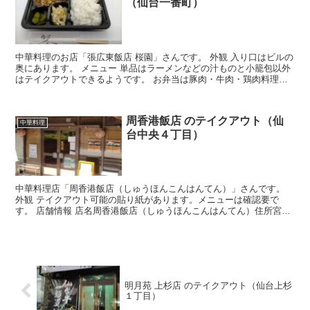
（仙台一番町）
中華料理のお店「張広東飯店 桜園」さんです。 外観 入り口はビルの
奥にあります。 メニュー 単品はラーメンなどの汁ものと小籠包以外
はテイクアウトできるようです。 お弁当は豚肉・牛肉・鶏肉料理が
テイクアウトができ、800円＋容器代20円とのこ...
周香港飯店 のテイクアウト（仙
中華料理
台中央４丁目）
中華料理店「周香港飯店（しゅうほんこんはんてん）」さんです。
外観 テイクアウト可能の貼り紙があります。メニューは確認要で
す。 店舗情報 店名周香港飯店（しゅうほんこんはんてん）住所宮城
県仙台市青葉区中央４丁目７−２５アクセスJR仙台駅から...
明月苑 上杉店 のテイクアウト（仙台上杉
１丁目）