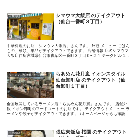
アクセス仙台市地下鉄青葉通一番町駅から徒歩約2...
シマウマ大飯店 のテイクアウト
中華料理
（仙台一番町３丁目）
中華料理のお店「シマウマ大飯店」さんです。 外観 メニュー ごはん
もの、麺類、単品がテイクアウトできます。 店舗情報 店名シマウマ
大飯店住所宮城県仙台市青葉区一番町３丁目５−２４ テークビル 1F
アクセス仙台市地下鉄広瀬通駅から徒歩約7分
らあめん花月嵐 イオンスタイル
ラーメン（つけ麺、まぜそば）
仙台卸町店 のテイクアウト（仙
台卸町１丁目）
全国展開しているラーメン店「らあめん花月嵐」さんです。 店舗外
観 イオン卸町のフードコートのお店です。 テイクアウトメニュー ラ
ーメンや餃子がテイクアウトできます。 ↓ホームページからも確認で
きます。 店舗情報 店名らあめん花月嵐 イオンス...
張広東飯店 桜園 のテイクアウト
中華料理